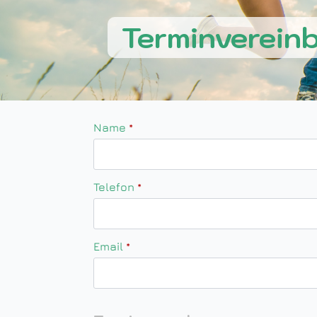
Terminverein
Name
*
Telefon
*
Email
*