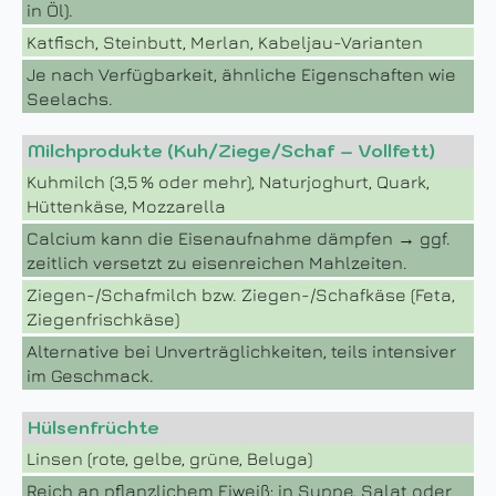
in Öl).
Katfisch, Steinbutt, Merlan, Kabeljau-Varianten
Je nach Verfügbarkeit, ähnliche Eigenschaften wie
Seelachs.
Milchprodukte (Kuh/Ziege/Schaf – Vollfett)
Kuhmilch (3,5 % oder mehr), Naturjoghurt, Quark,
Hüttenkäse, Mozzarella
Calcium kann die Eisenaufnahme dämpfen → ggf.
zeitlich versetzt zu eisenreichen Mahlzeiten.
Ziegen-/Schafmilch bzw. Ziegen-/Schafkäse (Feta,
Ziegenfrischkäse)
Alternative bei Unverträglichkeiten, teils intensiver
im Geschmack.
Hülsenfrüchte
Linsen (rote, gelbe, grüne, Beluga)
Reich an pflanzlichem Eiweiß; in Suppe, Salat oder