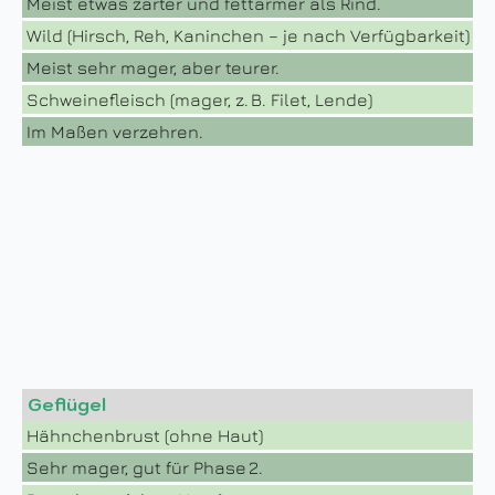
Meist etwas zarter und fettärmer als Rind.
Wild (Hirsch, Reh, Kaninchen – je nach Verfügbarkeit)
Meist sehr mager, aber teurer.
Schweinefleisch (mager, z. B. Filet, Lende)
Im Maßen verzehren.
Geflügel
Hähnchenbrust (ohne Haut)
Sehr mager, gut für Phase 2.