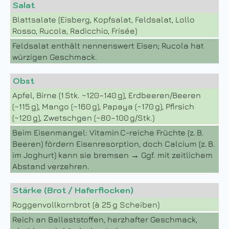
Salat
Blattsalate (Eisberg, Kopfsalat, Feldsalat, Lollo
Rosso, Rucola, Radicchio, Frisée)
Feldsalat enthält nennenswert Eisen; Rucola hat
würzigen Geschmack.
Obst
Apfel, Birne (1 Stk. ~120–140 g), Erdbeeren/Beeren
(~115 g), Mango (~160 g), Papaya (~170 g), Pfirsich
(~120 g), Zwetschgen (~80–100 g/Stk.)
Beim Eisenmangel: Vitamin C-reiche Früchte (z. B.
Beeren) fördern Eisenresorption, doch Calcium (z. B.
im Joghurt) kann sie bremsen → Ggf. mit zeitlichem
Abstand verzehren.
Stärke (Brot / Haferflocken)
Roggenvollkornbrot (à 25 g Scheiben)
Reich an Ballaststoffen, herzhafter Geschmack,