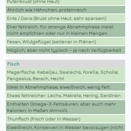
Putenbrust (ohne Haut)
Ähnlich wie Hähnchen, proteinreich
Ente / Gans (Brust ohne Haut, sehr sparsam)
Eher fettreich. Für strenge Abnehmphase meist
nicht empfohlen oder nur in kleinen Mengen.
Fasan, Wildgeflügel (seltener in Plänen)
Möglich, aber nicht typisch – je nach Verfügbarkeit.
Fisch
Magerfische: Kabeljau, Seelachs, Forelle, Scholle,
Pangasius, Barsch, Hecht
Ideal in Abnehmphase, eiweißreich, wenig Fett.
Etwas fettreicher: Lachs, Makrele, Hering, Sardinen
Enthalten Omega-3-Fettsäuren, aber auch mehr
Kalorien; in Maßen sinnvoll.
Thunfisch (frisch oder in Wasser)
Eiweißreich, Konserven in Wasser bevorzugen (nicht