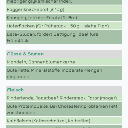
niedriger glykämischer Index.
Roggenknäckebrot (à 10 g)
Knusprig, leichter Ersatz für Brot.
Haferflocken (für Frühstück, ~50 g – siehe Plan)
Beta-Glucan, fördert Sättigung, ideal fürs
Frühstück.
Nüsse & Samen
Mandeln, Sonnenblumenkerne
Gute Fette, Mineralstoffe, moderate Mengen
einplanen.
Fleisch
Rinderlende, Roastbeef, Rindersteak, Tatar (mager)
Gute Proteinquelle. Bei Cholesterinproblemen Fett
zuschneiden.
Kalbfleisch (Kalbsschnitzel, Kalbsfilet)