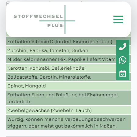
Erweiterte Lebensmittellisten
Gemüse (Eisen- und Basenfokus)
Brokkoli, Blumenkohl, Romanesco
Enthalten Vitamin C (fördert Eisenresorption).
Zucchini, Paprika, Tomaten, Gurken
Milder, kalorienarmer Mix. Paprika liefert Vitamin C.
Karotten, Kohlrabi, Sellerieknolle
Ballaststoffe, Carotin, Mineralstoffe.
Spinat, Mangold
Enthalten Eisen und Folsäure; bei Eisenmangel
förderlich.
Zwiebelgewächse (Zwiebeln, Lauch)
Würzig, können manche Verdauungsbeschwerden
triggern, aber meist gut bekömmlich in Maßen.