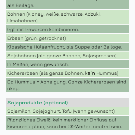
als Beilage.
Bohnen (Kidney, weiße, schwarze, Adzuki,
Limabohnen)
Ggf. mit Gewürzen kombinieren.
Erbsen (grün, getrocknet)
Klassische Hülsenfrucht, als Suppe oder Beilage.
Sojabohnen (als ganze Bohnen, Sojasprossen)
In Maßen, wenn gewünsch.
Kichererbsen (als ganze Bohnen,
kein
Hummus)
Da Hummus = Abneigung. Ganze Kichererbsen sind
okay.
Sojaprodukte (optional)
Sojamilch, Sojajoghurt, Tofu (wenn gewünscht)
Pflanzliches Eiweiß, kein merklicher Einfluss auf
Eisenresorption, kann bei CK-Werten neutral sein.